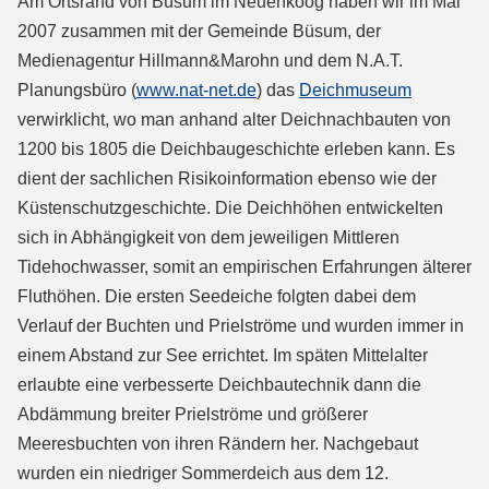
Am Ortsrand von Büsum im Neuenkoog haben wir im Mai
2007 zusammen mit der Gemeinde Büsum, der
Medienagentur Hillmann&Marohn und dem N.A.T.
Planungsbüro (
www.nat-net.de
) das
Deichmuseum
verwirklicht, wo man anhand alter Deichnachbauten von
1200 bis 1805 die Deichbaugeschichte erleben kann. Es
dient der sachlichen Risikoinformation ebenso wie der
Küstenschutzgeschichte. Die Deichhöhen entwickelten
sich in Abhängigkeit von dem jeweiligen Mittleren
Tidehochwasser, somit an empirischen Erfahrungen älterer
Fluthöhen. Die ersten Seedeiche folgten dabei dem
Verlauf der Buchten und Prielströme und wurden immer in
einem Abstand zur See errichtet. Im späten Mittelalter
erlaubte eine verbesserte Deichbautechnik dann die
Abdämmung breiter Prielströme und größerer
Meeresbuchten von ihren Rändern her. Nachgebaut
wurden ein niedriger Sommerdeich aus dem 12.