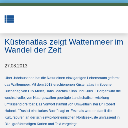
Küstenatlas zeigt Wattenmeer im
Wandel der Zeit
27.08.2013
Über Jahrtausende hat die Natur einen einzigartigen Lebensraum geformt:
das Wattenmeer. Mit dem 2013 erschienenen Küstenatlas im Boyens-
Bucherlag von Dirk Meier, Hans Joachim Kühn und Guus J. Borger wird die
wechselvolle, von Naturgewalten geprägte Landschaftsentwicklung
umfassend greifbar. Das Vorwort stammt von Umweltminister Dr. Robert
Habeck. "Das ist ein starkes Buch" sagt er.
Erstmals werden damit die
Kulturspuren an der schleswig-holsteinischen Nordseeküste
umfassend in
Bild, großformatigen Karten und Text vorgelegt.